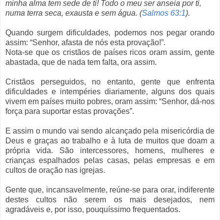
minha alma tem sede de ti! Todo o meu ser anseia por ti,
numa terra seca, exausta e sem água. (
Salmos 63:1
).
Quando surgem dificuldades, podemos nos pegar orando
assim: “Senhor, afasta de nós esta provação!”.
Nota-se que os cristãos de países ricos oram assim, gente
abastada, que de nada tem falta, ora assim.
Cristãos perseguidos, no entanto, gente que enfrenta
dificuldades e intempéries diariamente, alguns dos quais
vivem em países muito pobres, oram assim: “Senhor, dá-nos
força para suportar estas provações”.
E assim o mundo vai sendo alcançado pela misericórdia de
Deus e graças ao trabalho e à luta de muitos que doam a
própria vida. São intercessores, homens, mulheres e
crianças espalhados pelas casas, pelas empresas e em
cultos de oração nas igrejas.
Gente que, incansavelmente, reúne-se para orar, indiferente
destes cultos não serem os mais desejados, nem
agradáveis e, por isso, pouquíssimo frequentados.