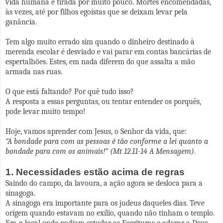
vida humana é tirada por muito pouco. Mortes encomendadas,
às vezes, até por filhos egoístas que se deixam levar pela
ganância.
Tem algo muito errado sim quando o dinheiro destinado à
merenda escolar é desviado e vai parar em contas bancárias de
espertalhões. Estes, em nada diferem do que assalta a mão
armada nas ruas.
O que está faltando? Por quê tudo isso?
A resposta a essas perguntas, ou tentar entender os porquês,
pode levar muito tempo!
Hoje, vamos aprender com Jesus, o Senhor da vida, que:
“A bondade para com as pessoas é tão conforme a lei quanto a
bondade para com os animais!” (Mt 12.11-14 A Mensagem)
.
1. Necessidades estão acima de regras
Saindo do campo, da lavoura, a ação agora se desloca para a
sinagoga.
A sinagoga era importante para os judeus daqueles dias. Teve
origem quando estavam no exílio, quando não tinham o templo.
Era o local onde podiam estudar as Escrituras e adorar a Deus.