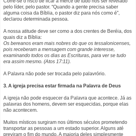
Corre-se o risco de ficar à mercê de tudo nos ser revelado
pelo líder, pelo pastor. “Quando a gente precisa saber
alguma coisa da Bíblia, o pastor diz para nós como é”,
declarou determinada pessoa.
A nossa atitude deve ser como a dos crentes de Beréia, dos
quais diz a Bíblia:
Os bereanos eram mais nobres do que os tessalonicenses,
pois receberam a mensagem com grande interesse,
examinando todos os dias as Escrituras, para ver se tudo
era assim mesmo. (Atos 17:11).
A Palavra não pode ser trocada pelo palavrório.
3. A igreja precisa estar firmada na Palavra de Deus
A igreja não pode esquecer da Palavra que acontece. Já as
palavras dos homens, devem ser esquecidas, porque elas
não acontecem.
Muitos místicos surgiram nos últimos séculos prometendo
transportar as pessoas a um estado superior. Alguns até
previram o fim do mundo. A maioria deles simplesmente