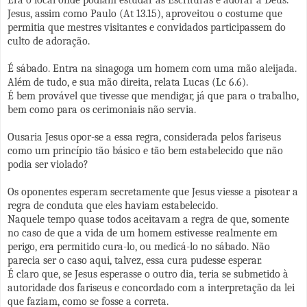
Jesus, assim como Paulo (At 13.15), aproveitou o costume que
permitia que mestres visitantes e convidados participassem do
culto de adoração.
É sábado. Entra na sinagoga um homem com uma mão aleijada.
Além de tudo, e sua mão direita, relata Lucas (Lc 6.6).
É bem provável que tivesse que mendigar, já que para o trabalho,
bem como para os cerimoniais não servia.
Ousaria Jesus opor-se a essa regra, considerada pelos fariseus
como um princípio tão básico e tão bem estabelecido que não
podia ser violado?
Os oponentes esperam secretamente que Jesus viesse a pisotear a
regra de conduta que eles haviam estabelecido.
Naquele tempo quase todos aceitavam a regra de que, somente
no caso de que a vida de um homem estivesse realmente em
perigo, era permitido cura-lo, ou medicá-lo no sábado. Não
parecia ser o caso aqui, talvez, essa cura pudesse esperar.
É claro que, se Jesus esperasse o outro dia, teria se submetido à
autoridade dos fariseus e concordado com a interpretação da lei
que faziam, como se fosse a correta.