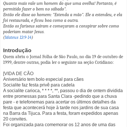
Quanto mais vale um homem do que uma ovelha! Portanto, é
permitido fazer o bem no sábado".
Então ele disse ao homem: "Estenda a mão". Ele a estendeu, e ela
foi restaurada, e ficou boa como a outra.
Então os fariseus saíram e começaram a conspirar sobre como
poderiam matar Jesus.
(
Mateus 12:9-14
)
Introdução
Quem abriu o Jornal Folha de São Paulo, no dia 19 de outubro de
1999, dentre outras, podia ler o seguinte na seção Cotidiano:
[VIDA DE CÃO
Aniversário tem bolo especial para cães
Socialite faz festa privê para cadela
A socialite carioca, * * * *, **, passou o dia de ontem dividida
entre promessas para Santa Clara -pedindo que a chuva
pare - e telefonemas para acertar os últimos detalhes da
festa que acontecerá hoje à tarde nos jardins de sua casa
na Barra da Tijuca. Para a festa, foram expedidos apenas
20 convites.
Foi organizada para comemorar os 12 anos de uma das