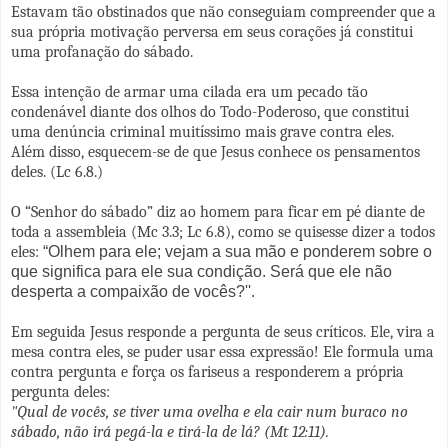
Estavam tão obstinados que não conseguiam compreender que a
sua própria motivação perversa em seus corações já constitui
uma profanação do sábado.
Essa intenção de armar uma cilada era um pecado tão
condenável diante dos olhos do Todo-Poderoso, que constitui
uma denúncia criminal muitíssimo mais grave contra eles.
Além disso, esquecem-se de que Jesus conhece os pensamentos
deles. (Lc 6.8.)
O “Senhor do sábado” diz ao homem para ficar em pé diante de
toda a assembleia (Mc 3.3; Lc 6.8), como se quisesse dizer a todos
eles:
“Olhem para ele; vejam a sua mão e ponderem sobre o
que significa para ele sua condição. Será que ele não
desperta a compaixão de vocês?''.
Em seguida Jesus responde a pergunta de seus críticos. Ele, vira a
mesa contra eles, se puder usar essa expressão! Ele formula uma
contra pergunta e força os fariseus a responderem a própria
pergunta deles:
"Qual de vocês, se tiver uma ovelha e ela cair num buraco no
sábado, não irá pegá-la e tirá-la de lá? (Mt 12:11).