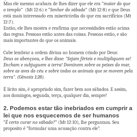
Mas ele mesmo acabara de lhes dizer que ele era “
maior do que
o templo
” (Mt 12:6) e “
Senhor do sábado
” (Mt 12:8) e que Deus
está mais interessado em misericórdia do que em sacrifícios (Mt
12:7).
Então, ele lhes mostra e reafirma que necessidades estão acima
das regras. Pessoas estão antes das coisas. Pessoas estão, e são
mais importantes do que os animais.
Cabe lembrar a ordem divina ao homem criado por Deus:
Deus os abençoou, e lhes disse: "Sejam férteis e multipliquem-se!
Encham e subjuguem a terra! Dominem sobre os peixes do mar,
sobre as aves do céu e sobre todos os animais que se movem pela
terra".
(Gênesis 1:28
).
É lícito sim, é apropriado sim, fazer bem aos sábados. E assim,
aos domingos, segunda, terça, qualquer dia, sempre!
2. Podemos estar tão inebriados em cumprir a
lei que nos esquecemos de ser humanos
“
É certo curar no sábado?
” (Mt 12:10), lhe perguntam. Seu
proposito é “formular uma acusação contra ele
”
.