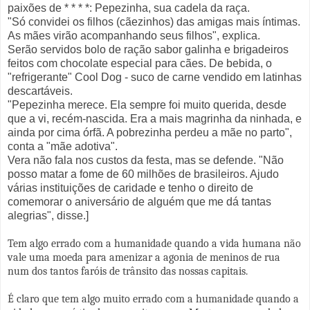
paixões de * * * *: Pepezinha, sua cadela da raça.
"Só convidei os filhos (cãezinhos) das amigas mais íntimas.
As mães virão acompanhando seus filhos", explica.
Serão servidos bolo de ração sabor galinha e brigadeiros
feitos com chocolate especial para cães. De bebida, o
"refrigerante" Cool Dog - suco de carne vendido em latinhas
descartáveis.
"Pepezinha merece. Ela sempre foi muito querida, desde
que a vi, recém-nascida. Era a mais magrinha da ninhada, e
ainda por cima órfã. A pobrezinha perdeu a mãe no parto",
conta a "mãe adotiva".
Vera não fala nos custos da festa, mas se defende. "Não
posso matar a fome de 60 milhões de brasileiros. Ajudo
várias instituições de caridade e tenho o direito de
comemorar o aniversário de alguém que me dá tantas
alegrias", disse.]
Tem algo errado com a humanidade quando a vida humana não
vale uma moeda para amenizar a agonia de meninos de rua
num dos tantos faróis de trânsito das nossas capitais.
É claro que tem algo muito errado com a humanidade quando a