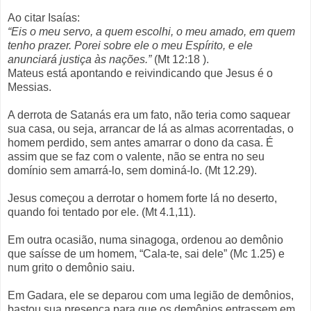
Ao citar Isaías:
“Eis o meu servo, a quem escolhi, o meu amado, em quem
tenho prazer. Porei sobre ele o meu Espírito, e ele
anunciará justiça às nações.”
(Mt 12:18 ).
Mateus está apontando e reivindicando que Jesus é o
Messias.
A derrota de Satanás era um fato, não teria como saquear
sua casa, ou seja, arrancar de lá as almas acorrentadas, o
homem perdido, sem antes amarrar o dono da casa. É
assim que se faz com o valente, não se entra no seu
domínio sem amarrá-lo, sem dominá-lo. (Mt 12.29).
Jesus começou a derrotar o homem forte lá no deserto,
quando foi tentado por ele. (Mt 4.1,11).
Em outra ocasião, numa sinagoga, ordenou ao demônio
que saísse de um homem, “Cala-te, sai dele” (Mc 1.25) e
num grito o demônio saiu.
Em Gadara, ele se deparou com uma legião de demônios,
bastou sua presença para que os demônios entrassem em