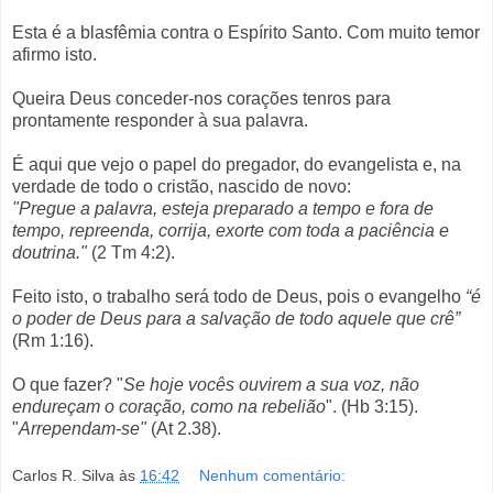
Esta é a blasfêmia contra o Espírito Santo. Com muito temor
afirmo isto.
Queira Deus conceder-nos corações tenros para
prontamente responder à sua palavra.
É aqui que vejo o papel do pregador, do evangelista e, na
verdade de todo o cristão, nascido de novo:
"Pregue a palavra, esteja preparado a tempo e fora de
tempo, repreenda, corrija, exorte com toda a paciência e
doutrina."
(2 Tm 4:2).
Feito isto, o trabalho será todo de Deus, pois o evangelho
“é
o poder de Deus para a salvação de todo aquele que crê”
(Rm 1:16).
O que fazer? "
Se hoje vocês ouvirem a sua voz, não
endureçam o coração, como na rebelião
". (Hb 3:15).
"
Arrependam-se"
(At 2.38).
Carlos R. Silva
às
16:42
Nenhum comentário: