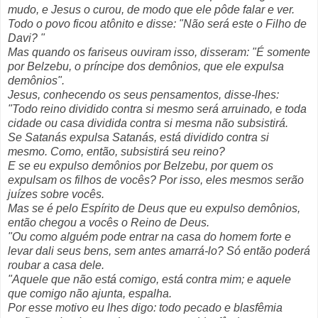
mudo, e Jesus o curou, de modo que ele pôde falar e ver.
Todo o povo ficou atônito e disse: "Não será este o Filho de
Davi? "
Mas quando os fariseus ouviram isso, disseram: "É somente
por Belzebu, o príncipe dos demônios, que ele expulsa
demônios".
Jesus, conhecendo os seus pensamentos, disse-lhes:
"Todo reino dividido contra si mesmo será arruinado, e toda
cidade ou casa dividida contra si mesma não subsistirá.
Se Satanás expulsa Satanás, está dividido contra si
mesmo. Como, então, subsistirá seu reino?
E se eu expulso demônios por Belzebu, por quem os
expulsam os filhos de vocês? Por isso, eles mesmos serão
juízes sobre vocês.
Mas se é pelo Espírito de Deus que eu expulso demônios,
então chegou a vocês o Reino de Deus.
"Ou como alguém pode entrar na casa do homem forte e
levar dali seus bens, sem antes amarrá-lo? Só então poderá
roubar a casa dele.
"Aquele que não está comigo, está contra mim; e aquele
que comigo não ajunta, espalha.
Por esse motivo eu lhes digo: todo pecado e blasfêmia