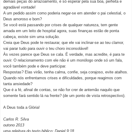
demais peças do arrazoamento, é só esperar pela sua boa, perfeita e
agradável vontade!
A um pedido assim como poderia negar-se em atender o pai celestial, o
Deus amoroso e bom?
Se você está passando por crises de qualquer natureza, tem gente
amada em um leito de hospital agora, suas finanças estão de ponta
cabeça, existe sim uma solução.
Creia que Deus pode te restaurar, que ele vai inclinar-se ao teu clamor,
vai parar tudo para ouvir o teu choro inconsolável!
Às vezes parece que Deus se cala. É verdade, mas acredite, é para te
ouvir. O relacionamento com ele não é um monólogo onde só um fala,
você também pode e deve participar.
Respostas? Elas virão, tenha calma, confie, seja corajoso, evite atalhos.
Quando nós enfrentamos crises e dificuldades, porque reagimos com
tanta ansiedade?
Que é a fé, afinal de contas, se não for crer de antemão naquilo que
somente fará sentido lá na frente? (de um ponto de vista retrospectivo).
A Deus toda a Glória!
Carlos R. Silva
outono 2013
uma releitura do texto biblico: Daniel 9:18