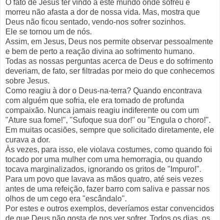
O fato de Jesus ter vindo a este mundo onde sofreu e
morreu não afasta a dor de nossa vida. Mas, mostra que
Deus não ficou sentado, vendo-nos sofrer sozinhos.
Ele se tornou um de nós.
Assim, em Jesus, Deus nos permite observar pessoalmente
e bem de perto a reação divina ao sofrimento humano.
Todas as nossas perguntas acerca de Deus e do sofrimento
deveriam, de fato, ser filtradas por meio do que conhecemos
sobre Jesus.
Como reagiu à dor o Deus-na-terra? Quando encontrava
com alguém que sofria, ele era tomado de profunda
compaixão. Nunca jamais reagiu indiferente ou com um
"Ature sua fome!", "Sufoque sua dor!" ou "Engula o choro!".
Em muitas ocasiões, sempre que solicitado diretamente, ele
curava a dor.
Às vezes, para isso, ele violava costumes, como quando foi
tocado por uma mulher com uma hemorragia, ou quando
tocava marginalizados, ignorando os gritos de "Impuro!".
Para um povo que lavava as mãos quatro, até seis vezes
antes de uma refeição, fazer barro com saliva e passar nos
olhos de um cego era "escândalo".
Por estes e outros exemplos, deveríamos estar convencidos
de que Deus não gosta de nos ver sofrer. Todos os dias, os