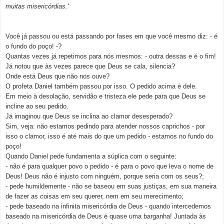
muitas misericórdias.'
Você já passou ou está passando por fases em que você mesmo diz: - é
o fundo do poço! -?
Quantas vezes já repetimos para nós mesmos: - ou
tra dessas e é o fim!
Já notou que às vezes parece que Deus se cala, silencia?
Onde está Deus que não nos ouve?
O profeta Daniel também passou por isso. O pedido acima é dele.
Em meio à desolação, servidão e tristeza ele pede para que Deus se
incline ao seu pedido.
Já imaginou que Deus se inclina ao clamor desesperado?
Sim, veja: não estamos pedindo para atender nossos caprichos - por
isso o clamor, isso é até mais do que um pedido - estamos no fundo do
poço!
Quando Daniel pede fundamenta a súplica com o seguinte:
- não é para qualquer povo o pedido - é para o povo que leva o nome de
Deus! Deus não é injusto com ninguém, porque seria com os seus?;
- pede humildemente - não se baseou em suas justiças, em sua maneira
de fazer as coisas em seu querer, nem em seu merecimento;
- pede baseado na infinita misericórdia de Deus - quando intercedemos
baseado na misericórdia de Deus é quase uma barganha! Juntada às