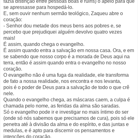
fazia distinção entre pessoas boas e ruins) o apelo para que
se apressasse para hospedá-lo.
E, sem ouvir nenhum sermão teológico, Zaqueu abre o
coração:
- Senhor dou metade dos meus bens aos pobres e, se
percebo que prejudiquei alguém devolvo quatro vezes
mais!
É assim, quando chega o evangelho.
É assim quando entra a salvação em nossa casa. Ora, e em
se sabendo que nosso corpo é a morada de Deus aqui na
terra, então é assim quando entra o evangelho no nosso
coração.
O evangelho não é uma fuga da realidade, ele transforma
de fato a nossa realidade, nos encontra e nos levanta,
pois é o poder de Deus para a salvação de todo o que crê
nele.
Quando o evangelho chega, as máscaras caem, a culpa é
chamada pelo nome, as feridas da alma são saradas.
Só o evangelho pode ir e investigar no mais íntimo do ser
(onde só nós sabemos que precisamos de cura), pois só ele
penetra até à divisão da alma e do espírito, e das juntas e
medulas, e é apto para discernir os pensamentos e
intenções do coração.