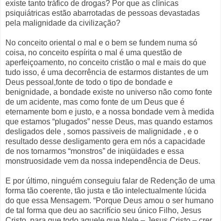
existe tanto tráfico de drogas? Por que as clínicas
psiquiátricas estão abarrotadas de pessoas devastadas
pela malignidade da civilização?
No conceito oriental o mal e o bem se fundem numa só
coisa, no conceito espírita o mal é uma questão de
aperfeiçoamento, no conceito cristão o mal e mais do que
tudo isso, é uma decorrência de estarmos distantes de um
Deus pessoal,fonte de todo o tipo de bondade e
benignidade, a bondade existe no universo não como fonte
de um acidente, mas como fonte de um Deus que é
eternamente bom e justo, e a nossa bondade vem à medida
que estamos “plugados” nesse Deus, mas quando estamos
desligados dele , somos passiveis de malignidade , e o
resultado desse desligamento gera em nós a capacidade
de nos tornarmos “monstros” de iniqüidades e essa
monstruosidade vem da nossa independência de Deus.
E por último, ninguém conseguiu falar de Redenção de uma
forma tão coerente, tão justa e tão intelectualmente lúcida
do que essa Mensagem. “Porque Deus amou o ser humano
de tal forma que deu ao sacrifício seu único Filho, Jesus
Cristo, para que todo aquele que Nele – Jesus Cristo – crer