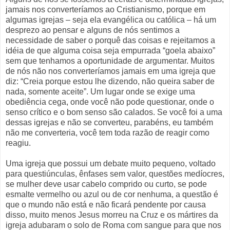
jamais nos converteríamos ao Cristianismo, porque em
algumas igrejas – seja ela evangélica ou católica – há um
desprezo ao pensar e alguns de nós sentimos a
necessidade de saber o porquê das coisas e rejeitamos a
idéia de que alguma coisa seja empurrada “goela abaixo”
sem que tenhamos a oportunidade de argumentar. Muitos
de nós não nos converteríamos jamais em uma igreja que
diz: “Creia porque estou lhe dizendo, não queira saber de
nada, somente aceite”. Um lugar onde se exige uma
obediência cega, onde você não pode questionar, onde o
senso crítico e o bom senso são calados. Se você foi a uma
dessas igrejas e não se converteu, parabéns, eu também
não me converteria, você tem toda razão de reagir como
reagiu.
Uma igreja que possui um debate muito pequeno, voltado
para questiúnculas, ênfases sem valor, questões medíocres,
se mulher deve usar cabelo comprido ou curto, se pode
esmalte vermelho ou azul ou de cor nenhuma, a questão é
que o mundo não está e não ficará pendente por causa
disso, muito menos Jesus morreu na Cruz e os mártires da
igreja adubaram o solo de Roma com sangue para que nos