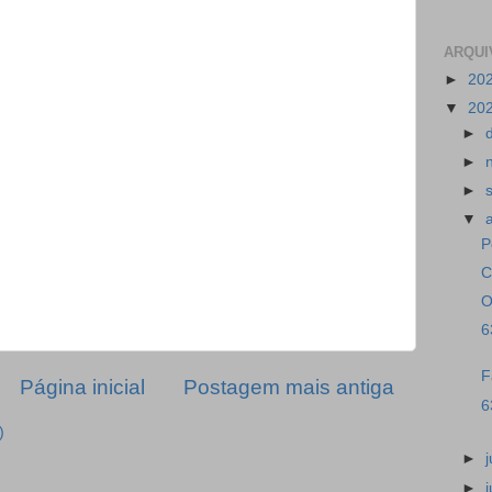
ARQUI
►
20
▼
20
►
►
►
▼
P
C
O
6
F
Página inicial
Postagem mais antiga
6
)
►
►