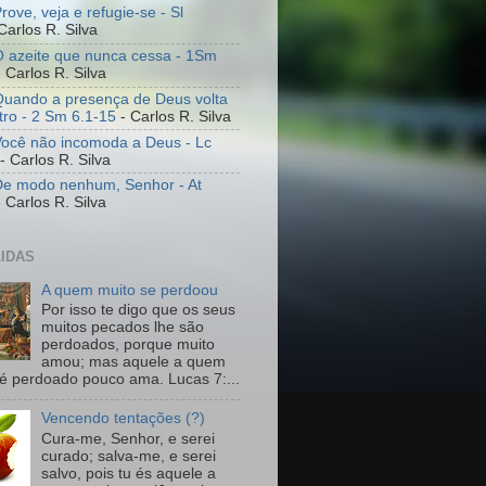
rove, veja e refugie-se - Sl
Carlos R. Silva
O azeite que nunca cessa - 1Sm
 Carlos R. Silva
Quando a presença de Deus volta
tro - 2 Sm 6.1-15
- Carlos R. Silva
Você não incomoda a Deus - Lc
- Carlos R. Silva
De modo nenhum, Senhor - At
 Carlos R. Silva
LIDAS
A quem muito se perdoou
Por isso te digo que os seus
muitos pecados lhe são
perdoados, porque muito
amou; mas aquele a quem
é perdoado pouco ama. Lucas 7:...
Vencendo tentações (?)
Cura-me, Senhor, e serei
curado; salva-me, e serei
salvo, pois tu és aquele a