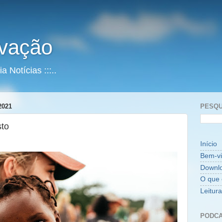
vação
 Notícias :::..
2021
PESQU
sto
Início
Bem-v
Downl
O que 
Leitur
PODCA