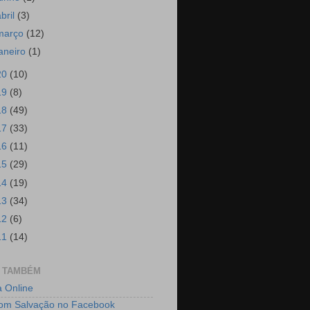
abril
(3)
março
(12)
janeiro
(1)
20
(10)
19
(8)
18
(49)
17
(33)
16
(11)
15
(29)
14
(19)
13
(34)
12
(6)
11
(14)
E TAMBÉM
a Online
om Salvação no Facebook