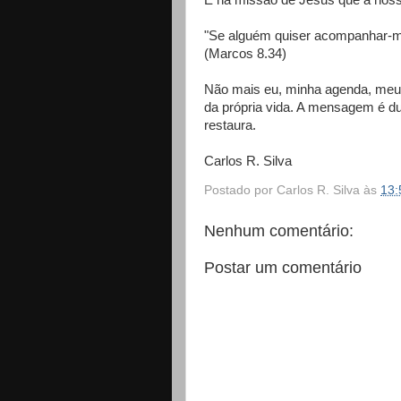
É na missão de Jesus que a nos
"Se alguém quiser acompanhar-me
(Marcos 8.34)
Não mais eu, minha agenda, meu 
da própria vida. A mensagem é du
restaura.
Carlos R. Silva
Postado por
Carlos R. Silva
às
13:
Nenhum comentário:
Postar um comentário