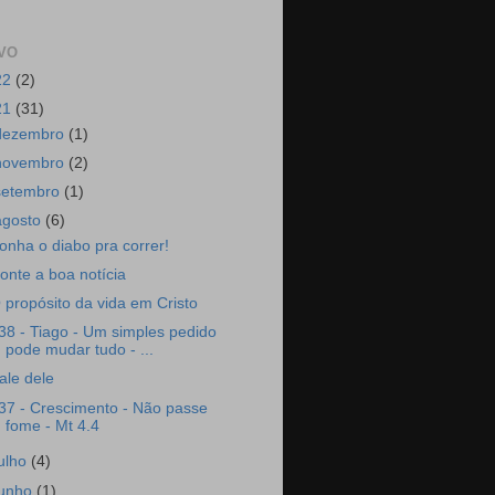
VO
22
(2)
21
(31)
dezembro
(1)
novembro
(2)
setembro
(1)
agosto
(6)
onha o diabo pra correr!
onte a boa notícia
 propósito da vida em Cristo
38 - Tiago - Um simples pedido
pode mudar tudo - ...
ale dele
37 - Crescimento - Não passe
fome - Mt 4.4
julho
(4)
junho
(1)