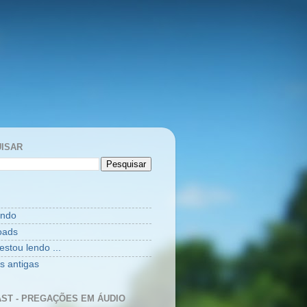
ISAR
indo
oads
estou lendo ...
as antigas
ST - PREGAÇÕES EM ÁUDIO