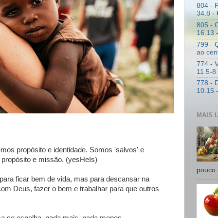
804 - P
34.8
- 
805 - 
16.13
-
799 - 
ao cen
774 - 
11.5-8
778 - 
10.15
-
MAIS 
os propósito e identidade. Somos 'salvos' e
propósito e missão. (yesHeIs)
pouco 
ara ficar bem de vida, mas para descansar na
 com Deus, fazer o bem e trabalhar para que outros