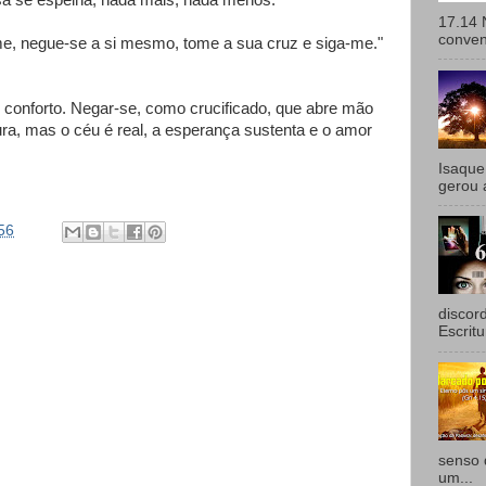
sa se espelha, nada mais, nada menos.
17.14 
convenc
, negue-se a si mesmo, tome a sua cruz e siga-me."
conforto. Negar-se, como crucificado, que abre mão
ra, mas o céu é real, a esperança sustenta e o amor
Isaque
gerou 
56
discor
Escritu
senso 
um...