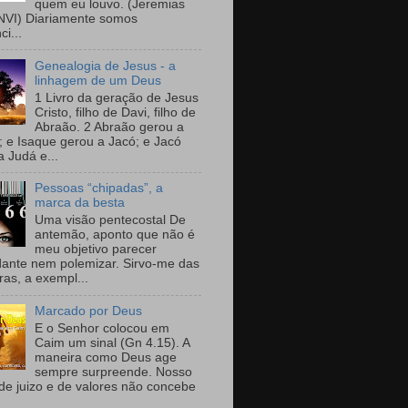
quem eu louvo. (Jeremias
NVI) Diariamente somos
i...
Genealogia de Jesus - a
linhagem de um Deus
1 Livro da geração de Jesus
Cristo, filho de Davi, filho de
Abraão. 2 Abraão gerou a
; e Isaque gerou a Jacó; e Jacó
a Judá e...
Pessoas “chipadas”, a
marca da besta
Uma visão pentecostal De
antemão, aponto que não é
meu objetivo parecer
dante nem polemizar. Sirvo-me das
ras, a exempl...
Marcado por Deus
E o Senhor colocou em
Caim um sinal (Gn 4.15). A
maneira como Deus age
sempre surpreende. Nosso
de juizo e de valores não concebe