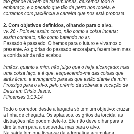
tão grande nuvem de testemunhas, deixemos todo o
embaraço, e o pecado que tão de perto nos rodeia, e
corramos com paciência a carreira que nos está proposta.
2. Com objetivos definidos, olhando para o alvo.
vv. 26 - Pois eu assim corro, não como a coisa incerta;
assim combato, não como batendo no ar.
Passado é passado. Olhemos para o futuro e vivamos o
presente. As glórias do passado encorajam, fazem bem mas
a corrida ainda não acabou.
Irmãos, quanto a mim, não julgo que o haja alcançado; mas
uma coisa faço, e é que, esquecendo-me das coisas que
atrás ficam, e avançando para as que estão diante de mim,
Prossigo para o alvo, pelo prêmio da soberana vocação de
Deus em Cristo Jesus.
Filipenses 3:13-14
Todo o corredor, desde a largada só tem um objetivo: cruzar
a linha de chegada. Os aplausos, os gritos da torcida, as
distrações não podem detê-lo. Ele não deve olhar para a
direita nem para a esquerda, mas para o alvo.
Na saída tem que livrar-se da adrenalina acumulada