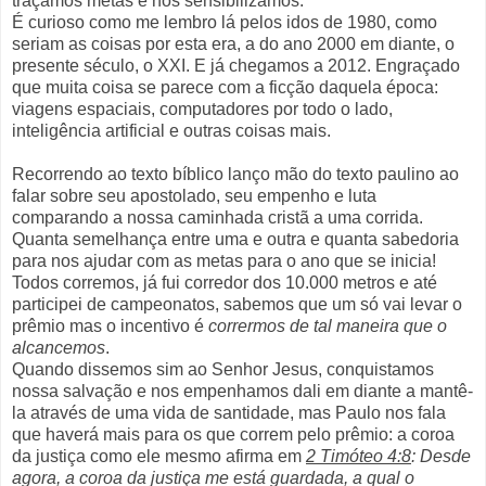
traçamos metas e nos sensibilizamos.
É curioso como me lembro lá pelos idos de 1980, como
seriam as coisas por esta era, a do ano 2000 em diante, o
presente século, o XXI. E já chegamos a 2012. Engraçado
que muita coisa se parece com a ficção daquela época:
viagens espaciais, computadores por todo o lado,
inteligência artificial e outras coisas mais.
Recorrendo ao texto bíblico lanço mão do texto paulino ao
falar sobre seu apostolado, seu empenho e luta
comparando a nossa caminhada cristã a uma corrida.
Quanta semelhança entre uma e outra e quanta sabedoria
para nos ajudar com as metas para o ano que se inicia!
Todos corremos, já fui corredor dos 10.000 metros e até
participei de campeonatos, sabemos que um só vai levar o
prêmio mas o incentivo é
corrermos de tal maneira que o
alcancemos
.
Quando dissemos sim ao Senhor Jesus, conquistamos
nossa salvação e nos empenhamos dali em diante a mantê-
la através de uma vida de santidade, mas Paulo nos fala
que haverá mais para os que correm pelo prêmio: a coroa
da justiça como ele mesmo afirma em
2 Timóteo 4:8
: Desde
agora, a coroa da justiça me está guardada, a qual o