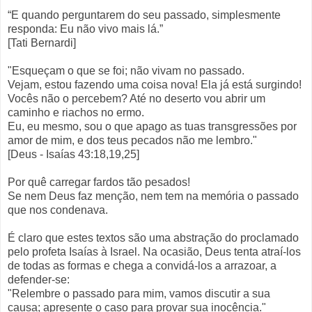
“E quando perguntarem do seu passado, simplesmente
responda: Eu não vivo mais lá.”
[Tati Bernardi]
"Esqueçam o que se foi; não vivam no passado.
Vejam, estou fazendo uma coisa nova! Ela já está surgindo!
Vocês não o percebem? Até no deserto vou abrir um
caminho e riachos no ermo.
Eu, eu mesmo, sou o que apago as tuas transgressões por
amor de mim, e dos teus pecados não me lembro."
[Deus - Isaías 43:18,19,25]
Por quê carregar fardos tão pesados!
Se nem Deus faz menção, nem tem na memória o passado
que nos condenava.
É claro que estes textos são uma abstração do proclamado
pelo profeta Isaías à Israel. Na ocasião, Deus tenta atraí-los
de todas as formas e chega a convidá-los a arrazoar, a
defender-se:
"Relembre o passado para mim, vamos discutir a sua
causa; apresente o caso para provar sua inocência."