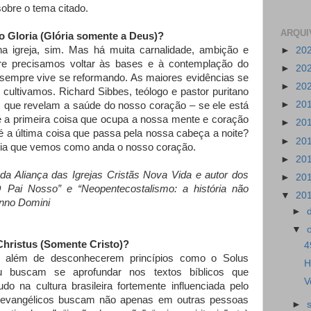
sobre o tema citado.
ARQUI
eo Gloria (Glória somente a Deus)?
a igreja, sim. Mas há muita carnalidade, ambição e
►
20
re precisamos voltar às bases e à contemplação do
►
20
 sempre vive se reformando. As maiores evidências se
►
20
ultivamos. Richard Sibbes, teólogo e pastor puritano
►
20
 que revelam a saúde do nosso coração – se ele está
é a primeira coisa que ocupa a nossa mente e coração
►
20
a última coisa que passa pela nossa cabeça a noite?
►
20
 dia que vemos como anda o nosso coração.
►
20
 da Aliança das Igrejas Cristãs Nova Vida e autor dos
►
20
 Pai Nosso” e “Neopentecostalismo: a história não
▼
20
Anno Domini
►
▼
 Christus (Somente Cristo)?
4
je além de desconhecerem princípios como o Solus
H
u buscam se aprofundar nos textos bíblicos que
V
 na cultura brasileira fortemente influenciada pelo
mo, evangélicos buscam não apenas em outras pessoas
►