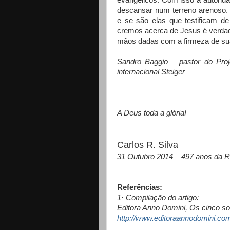
evangélicos. Com isso a autorida
descansar num terreno arenoso. 
e se são elas que testificam 
cremos acerca de Jesus é verdade
mãos dadas com a firmeza de su
Sandro Baggio – pastor do Proj
internacional Steiger
A Deus toda a glória!
Carlos R. Silva
31 Outubro 2014 – 497 anos da R
Referências:
1· Compilação do artigo:
Editora Anno Domini, Os cinco sol
http://www.editoraannodomini.com.