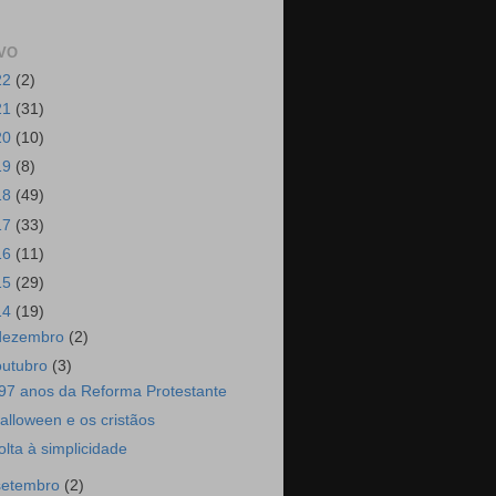
VO
22
(2)
21
(31)
20
(10)
19
(8)
18
(49)
17
(33)
16
(11)
15
(29)
14
(19)
dezembro
(2)
outubro
(3)
97 anos da Reforma Protestante
alloween e os cristãos
olta à simplicidade
setembro
(2)