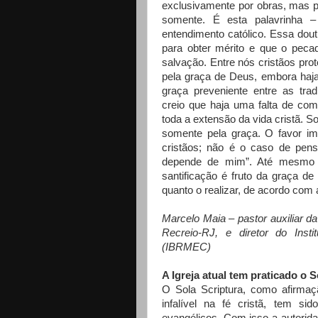
exclusivamente por obras, mas p
somente. É esta palavrinha –
entendimento católico. Essa doutr
para obter mérito e que o pec
salvação. Entre nós cristãos pr
pela graça de Deus, embora haja 
graça preveniente entre as trad
creio que haja uma falta de com
toda a extensão da vida cristã. 
somente pela graça. O favor im
cristãos; não é o caso de pens
depende de mim”. Até mesmo a
santificação é fruto da graça d
quanto o realizar, de acordo com 
Marcelo Maia – pastor auxiliar da
Recreio-RJ, e diretor do Inst
(IBRMEC)
A Igreja atual tem praticado o 
O Sola Scriptura, como afirmaçã
infalível na fé cristã, tem 