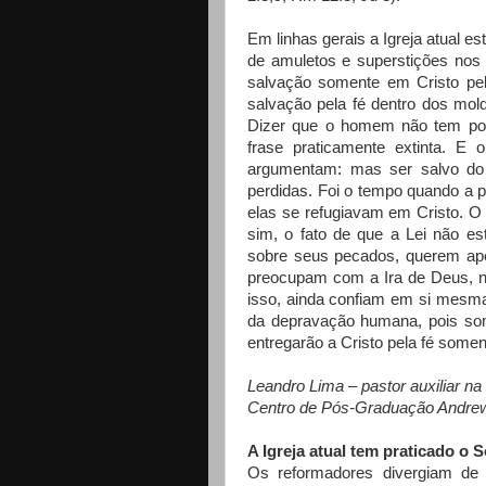
Em linhas gerais a Igreja atual es
de amuletos e superstições nos
salvação somente em Cristo pel
salvação pela fé dentro dos mold
Dizer que o homem não tem pod
frase praticamente extinta. E o
argumentam: mas ser salvo do
perdidas. Foi o tempo quando a
elas se refugiavam em Cristo. O
sim, o fato de que a Lei não e
sobre seus pecados, querem ape
preocupam com a Ira de Deus, n
isso, ainda confiam em si mesmas
da depravação humana, pois so
entregarão a Cristo pela fé some
Leandro Lima – pastor auxiliar na
Centro de Pós-Graduação Andrew
A Igreja atual tem praticado o 
Os reformadores divergiam d