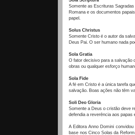
Sola Scriptura
Somente as Escrituras Sagradas sã
Romana e os documentos papais 
papel.
Solus Christus
Somente Cristo é o autor da sal
Deus Pai. O ser humano nada pod
Sola Gratia
O fator decisivo para a salvação
obras ou qualquer esforço humano
Sola Fide
A fé em Cristo é a única tarefa q
salvação. Boas ações não têm va
Soli Deo Gloria
Somente a Deus o cristão deve re
defendia a reverência aos papas e
A Editora Anno Domini convidou c
base nos Cinco Solas da Reform