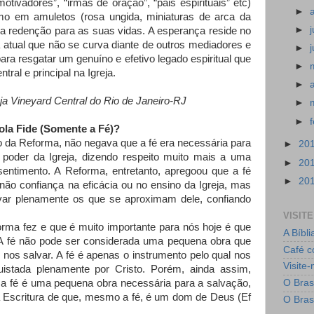
motivadores”, “irmãs de oração”, “pais espirituais” etc)
►
o em amuletos (rosa ungida, miniaturas de arca da
►
), a redenção para as suas vidas. A esperança reside no
ja atual que não se curva diante de outros mediadores e
►
ara resgatar um genuíno e efetivo legado espiritual que
►
tral e principal na Igreja.
►
reja Vineyard Central do Rio de Janeiro-RJ
►
►
Sola Fide (Somente a Fé)?
o da Reforma, não negava que a fé era necessária para
►
20
poder da Igreja, dizendo respeito muito mais a uma
►
20
entimento. A Reforma, entretanto, apregoou que a fé
►
20
não confiança na eficácia ou no ensino da Igreja, mas
ar plenamente os que se aproximam dele, confiando
VISIT
rma fez e que é muito importante para nós hoje é que
A Bíbli
 A fé não pode ser considerada uma pequena obra que
Café c
 nos salvar. A fé é apenas o instrumento pelo qual nos
Visite-
istada plenamente por Cristo. Porém, ainda assim,
e a fé é uma pequena obra necessária para a salvação,
O Bras
a Escritura de que, mesmo a fé, é um dom de Deus (Ef
O Bras