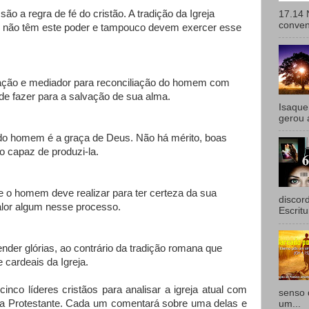
o a regra de fé do cristão. A tradição da Igreja
17.14 
convenc
não têm este poder e tampouco devem exercer esse
vação e mediador para reconciliação do homem com
e fazer para a salvação de sua alma.
Isaque
gerou 
 do homem é a graça de Deus. Não há mérito, boas
 capaz de produzi-la.
ue o homem deve realizar para ter certeza da sua
discor
lor algum nesse processo.
Escritu
nder glórias, ao contrário da tradição romana que
 cardeais da Igreja.
inco líderes cristãos para analisar a igreja atual com
senso 
a Protestante. Cada um comentará sobre uma delas e
um...