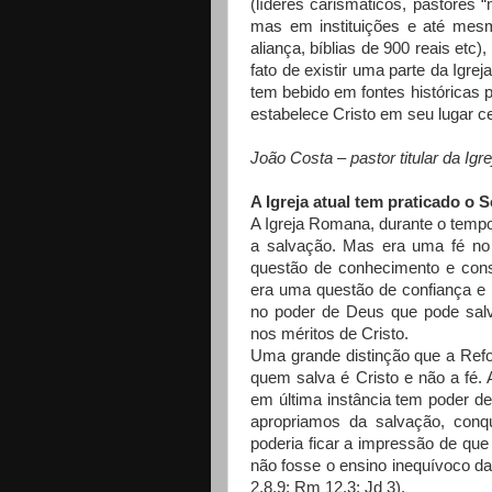
(líderes carismáticos, pastores “
mas em instituições e até mesm
aliança, bíblias de 900 reais etc
fato de existir uma parte da Igre
tem bebido em fontes históricas p
estabelece Cristo em seu lugar cen
João Costa – pastor titular da Ig
A Igreja atual tem praticado o 
A Igreja Romana, durante o temp
a salvação. Mas era uma fé no 
questão de conhecimento e cons
era uma questão de confiança e 
no poder de Deus que pode salv
nos méritos de Cristo.
Uma grande distinção que a Refo
quem salva é Cristo e não a fé.
em última instância tem poder de
apropriamos da salvação, conqu
poderia ficar a impressão de qu
não fosse o ensino inequívoco d
2.8,9; Rm 12.3; Jd 3).