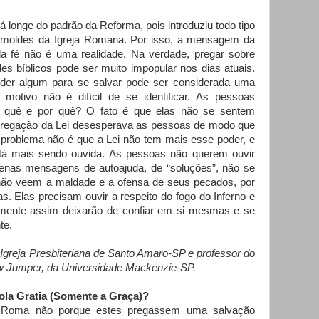
tá longe do padrão da Reforma, pois introduziu todo tipo
 moldes da Igreja Romana. Por isso, a mensagem da
a fé não é uma realidade. Na verdade, pregar sobre
es bíblicos pode ser muito impopular nos dias atuais.
er algum para se salvar pode ser considerada uma
 motivo não é difícil de se identificar. As pessoas
 quê e por quê? O fato é que elas não se sentem
 pregação da Lei desesperava as pessoas de modo que
 problema não é que a Lei não tem mais esse poder, e
stá mais sendo ouvida. As pessoas não querem ouvir
nas mensagens de autoajuda, de “soluções”, não se
ão veem a maldade e a ofensa de seus pecados, por
. Elas precisam ouvir a respeito do fogo do Inferno e
mente assim deixarão de confiar em si mesmas e se
nte.
 Igreja Presbiteriana de Santo Amaro-SP e professor do
 Jumper, da Universidade Mackenzie-SP.
Sola Gratia (Somente a Graça)?
e Roma não porque estes pregassem uma salvação