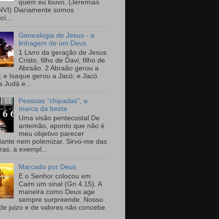
quem eu louvo. (Jeremias
NVI) Diariamente somos
i...
Genealogia de Jesus - a
linhagem de um Deus
1 Livro da geração de Jesus
Cristo, filho de Davi, filho de
Abraão. 2 Abraão gerou a
; e Isaque gerou a Jacó; e Jacó
a Judá e...
Pessoas “chipadas”, a
marca da besta
Uma visão pentecostal De
antemão, aponto que não é
meu objetivo parecer
dante nem polemizar. Sirvo-me das
ras, a exempl...
Marcado por Deus
E o Senhor colocou em
Caim um sinal (Gn 4.15). A
maneira como Deus age
sempre surpreende. Nosso
de juizo e de valores não concebe