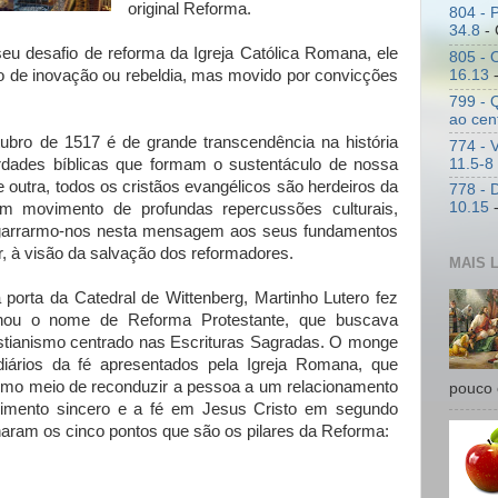
original Reforma.
804 - P
34.8
- 
eu desafio de reforma da Igreja Católica Romana, ele
805 - 
to de inovação ou rebeldia, mas movido por convicções
16.13
-
799 - 
ao cen
ubro de 1517 é de grande transcendência na história
774 - 
11.5-8
erdades bíblicas que formam o sustentáculo de nossa
outra, todos os cristãos evangélicos são herdeiros da
778 - 
10.15
-
m movimento de profundas repercussões culturais,
l agarrarmo-nos nesta mensagem aos seus fundamentos
ar, à visão da salvação dos reformadores.
MAIS 
 porta da Catedral de Wittenberg, Martinho Lutero fez
hou o nome de Reforma Protestante, que buscava
istianismo centrado nas Escrituras Sagradas. O monge
iários da fé apresentados pela Igreja Romana, que
 como meio de reconduzir a pessoa a um relacionamento
pouco 
imento sincero e a fé em Jesus Cristo em segundo
aram os cinco pontos que são os pilares da Reforma: