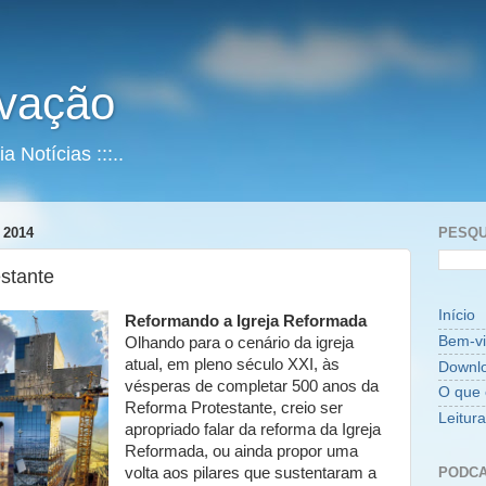
vação
 Notícias :::..
 2014
PESQU
stante
Início
Reformando a Igreja Reformada
Bem-v
Olhando para o cenário da igreja
atual, em pleno século XXI, às
Downl
vésperas de completar 500 anos da
O que 
Reforma Protestante, creio ser
Leitur
apropriado falar da reforma da Igreja
Reformada, ou ainda propor uma
PODCA
volta aos pilares que sustentaram a