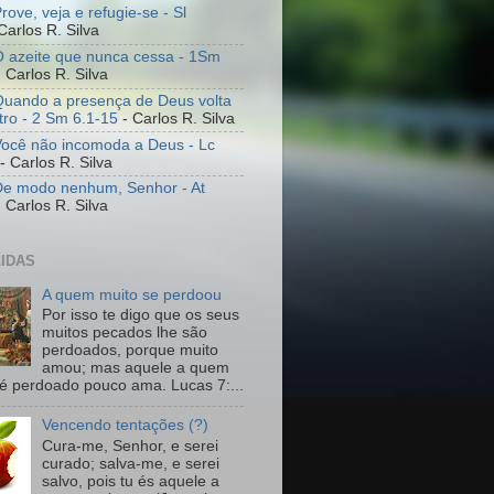
rove, veja e refugie-se - Sl
Carlos R. Silva
O azeite que nunca cessa - 1Sm
 Carlos R. Silva
Quando a presença de Deus volta
tro - 2 Sm 6.1-15
- Carlos R. Silva
Você não incomoda a Deus - Lc
- Carlos R. Silva
De modo nenhum, Senhor - At
 Carlos R. Silva
LIDAS
A quem muito se perdoou
Por isso te digo que os seus
muitos pecados lhe são
perdoados, porque muito
amou; mas aquele a quem
é perdoado pouco ama. Lucas 7:...
Vencendo tentações (?)
Cura-me, Senhor, e serei
curado; salva-me, e serei
salvo, pois tu és aquele a