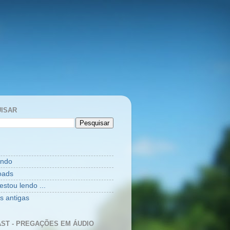
ISAR
indo
oads
estou lendo ...
as antigas
ST - PREGAÇÕES EM ÁUDIO