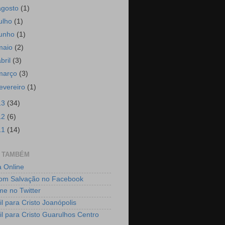
agosto
(1)
julho
(1)
junho
(1)
maio
(2)
abril
(3)
março
(3)
fevereiro
(1)
13
(34)
12
(6)
11
(14)
E TAMBÉM
a Online
om Salvação no Facebook
me no Twitter
il para Cristo Joanópolis
il para Cristo Guarulhos Centro