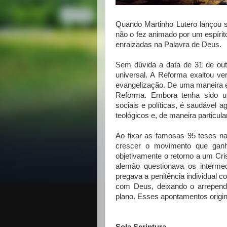
Quando Martinho Lutero lançou s
não o fez animado por um espíri
enraizadas na Palavra de Deus.
Sem dúvida a data de 31 de out
universal. A Reforma exaltou v
evangelização. De uma maneira e 
Reforma. Embora tenha sido u
sociais e políticas, é saudáve
teológicos e, de maneira particul
Ao fixar as famosas 95 teses na
crescer o movimento que gan
objetivamente o retorno a um Cr
alemão questionava os intermed
pregava a penitência individual
com Deus, deixando o arrepend
plano. Esses apontamentos origin