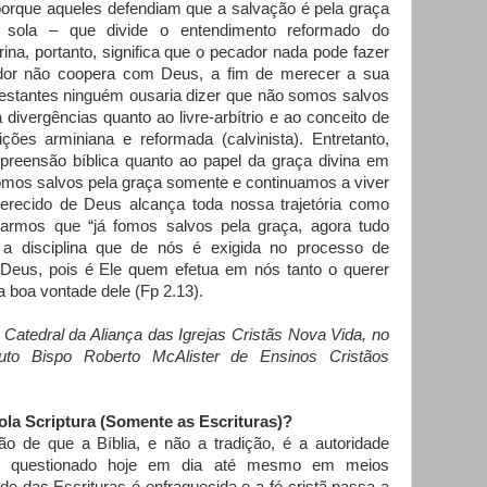
orque aqueles defendiam que a salvação é pela graça
 sola – que divide o entendimento reformado do
ina, portanto, significa que o pecador nada pode fazer
ador não coopera com Deus, a fim de merecer a sua
otestantes ninguém ousaria dizer que não somos salvos
divergências quanto ao livre-arbítrio e ao conceito de
ições arminiana e reformada (calvinista). Entretanto,
preensão bíblica quanto ao papel da graça divina em
Somos salvos pela graça somente e continuamos a viver
erecido de Deus alcança toda nossa trajetória como
armos que “já fomos salvos pela graça, agora tudo
 disciplina que de nós é exigida no processo de
e Deus, pois é Ele quem efetua em nós tanto o querer
a boa vontade dele (Fp 2.13).
 Catedral da Aliança das Igrejas Cristãs Nova Vida, no
ituto Bispo Roberto McAlister de Ensinos Cristãos
Sola Scriptura (Somente as Escrituras)?
o de que a Bíblia, e não a tradição, é a autoridade
sido questionado hoje em dia até mesmo em meios